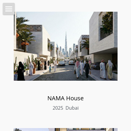
Home 首页
Architecture 建筑
Planning 城市
Interiors 室内
Objects 器物
Lab 实验
NAMA House
About 关于
2025  Dubai
Intro 介绍
搜索
Contact 联系我们