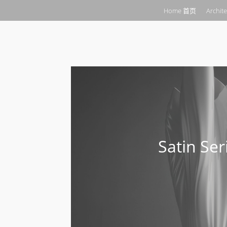
Home 首页
Archit
Satin Ser